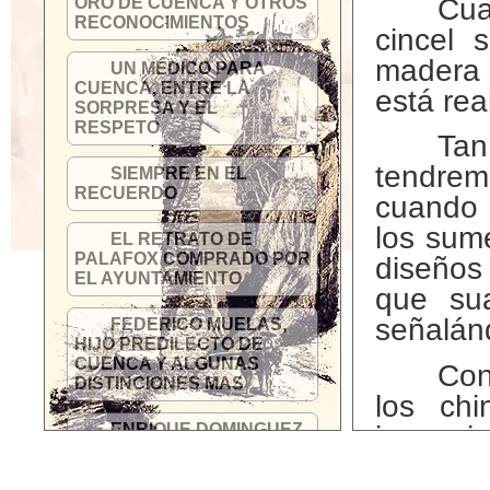
Cua
ORO DE CUENCA Y OTROS
RECONOCIMIENTOS
cincel 
madera 
UN MÉDICO PARA
CUENCA, ENTRE LA
está rea
SORPRESA Y EL
RESPETO
Tan
tendrem
SIEMPRE EN EL
RECUERDO
cuando 
los sum
EL RETRATO DE
PALAFOX COMPRADO POR
diseños
EL AYUNTAMIENTO
que sua
señalánd
FEDERICO MUELAS,
HIJO PREDILECTO DE
CUENCA Y ALGUNAS
Con
DISTINCIONES MAS
los chi
impresi
ENRIQUE DOMINGUEZ
MILLAN: UN EJEMPLO DE
sin olv
AMOR A CUENCA