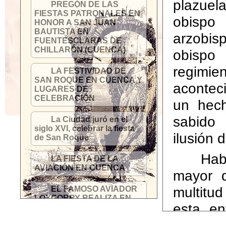
plazuela
PREGÓN DE LAS
FIESTAS PATRONALES EN
obispo
HONOR A SAN JUAN
BAUTISTA EN
arzobisp
FUENTESCLARAS DE
CHILLARÓN (CUENCA)
obispo
regimi
LA FESTIVIDAD DE
SAN ROQUE EN CUENCA Y
acontec
LUGARES DE
CELEBRACIÓN
un hech
sabido 
La Ciudad juró en el
siglo XVI, celebrar la fiesta
ilusión 
de San Roque
Hab
LA FIESTA DE LA
AVIACIÓN EN CUENCA
mayor d
multitu
EL FAMOSO AVIADOR
LOYGORRY REALIZA EN
esta en
1912 EL PRIMER VUELO
SOBRE CUENCA
ansiada