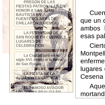
PREGÓN DE LAS
FIESTAS PATRONALES EN
HONOR A SAN JUAN
Cuent
BAUTISTA EN
que un d
FUENTESCLARAS DE
CHILLARÓN (CUENCA)
ambos l
LA FESTIVIDAD DE
esas pa
SAN ROQUE EN CUENCA Y
LUGARES DE
Cier
CELEBRACIÓN
Montpel
La Ciudad juró en el
enferme
siglo XVI, celebrar la fiesta
de San Roque
lugares
LA FIESTA DE LA
Cesena 
AVIACIÓN EN CUENCA
Aque
EL FAMOSO AVIADOR
LOYGORRY REALIZA EN
mortand
1912 EL PRIMER VUELO
castella
SOBRE CUENCA