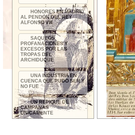
HONORES EN MADRID
AL PENDÓN DEL REY
ALFONSO VIII
SAQUEOS,
PROFANACIONES Y
EXCESOS POR LAS
TROPAS DEL
ARCHIDUQUE
UNA INDUSTRIA EN
CUENCA QUE PUDO SER Y
NO FUE
UN REPIQUE DE
CAMPANAS
ÚNICAMENTE
CAMBIO DE NOMBRE A
UNA CALLE HISTÓRICA