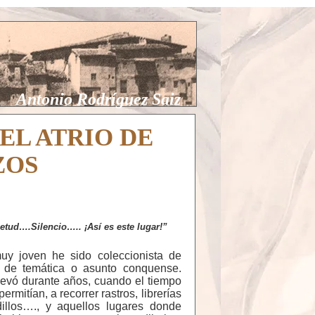
Antonio Rodríguez Saiz
EL ATRIO DE
ZOS
etud….Silencio….. ¡Así es este lugar!”
y joven he sido coleccionista de
es de temática o asunto conquense.
llevó durante años, cuando el tiempo
ermitían, a recorrer rastros, librerías
dillos…., y aquellos lugares donde