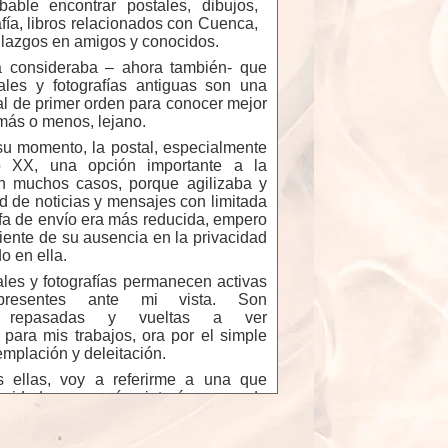
bable encontrar postales, dibujos,
fía, libros relacionados con Cuenca,
allazgos en amigos y conocidos.
 consideraba – ahora también- que
tales y fotografías antiguas son una
l de primer orden para conocer mejor
más o menos, lejano.
su momento, la postal, especialmente
lo XX, una opción importante a la
en muchos casos, porque agilizaba y
tud de noticias y mensajes con limitada
ifa de envío era más reducida, empero
iente de su ausencia en la privacidad
o en ella.
ales y fotografías permanecen activas
presentes ante mi vista. Son
te repasadas y vueltas a ver
 para mis trabajos, ora por el simple
emplación y deleitación.
 ellas, voy a referirme a una que
iosidad, con más interés que de
s que me preguntan un dato concreto
 los Descalzos”, de autor desconocido,