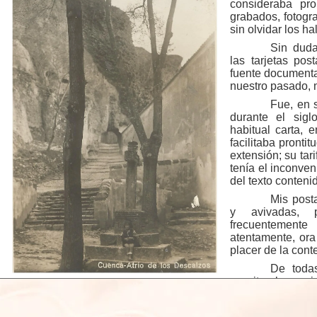
consideraba pro
grabados, fotogra
sin olvidar los h
Sin duda
las tarjetas pos
fuente documenta
nuestro pasado, 
Fue, en 
durante el sig
habitual carta, 
facilitaba pronti
extensión; su tar
tenía el inconven
del texto contenid
Mis post
y avivadas, 
frecuentemen
atentamente, ora
placer de la cont
De todas
suscita la cur
costumbre, motivo por el que hayan sido varias las persona
sobre esta postal. Me estoy refiriendo a la titulada “Atrio de