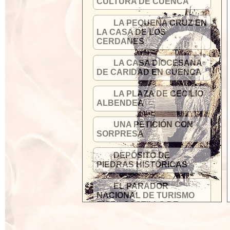
CULTURA DE CUENCA
LA PEQUEÑA CRUZ EN
LA CASA DE LOS
CERDANES
LA CASA DIOCESANA
DE CARIDAD EN CUENCA
LA PLAZA DE CECILIO
ALBENDEA
UNA PETICIÓN CON
SORPRESA
DEPÓSITO DE
PIEDRAS HISTÓRICAS
EL PARADOR
NACIONAL DE TURISMO
EN EL CASTILLO DE
CUENCA